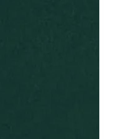
leitores que desejam aprofundar
sua compreensão dos romances das
Brontë. O curso percorre a vida
das Brontë, os temas centrais de
seus livros e as polêmicas
suscitadas por eles. Aborda mais
detidamente três romances — Jane
Eyre, O Morro dos Ventos