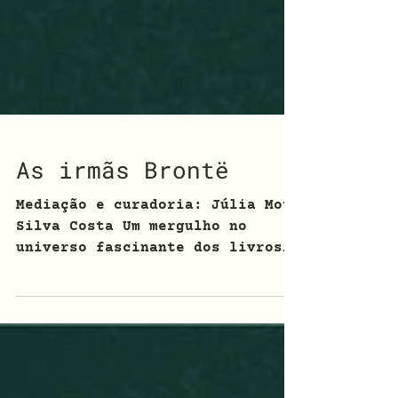
As irmãs Brontë
Mediação e curadoria: Júlia Mota
Silva Costa Um mergulho no
universo fascinante dos livros
de Charlotte, Emily e Anne
Brontë. O curso é uma ótima
oportunidade para quem procura
uma porta de entrada para os
clássicos ingleses ou para