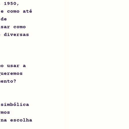
s 1950, 
 e como até 
 de 
isar como 
e diversas 
mo usar a 
queremos 
mento?
 simbólica
smos
 na escolha 