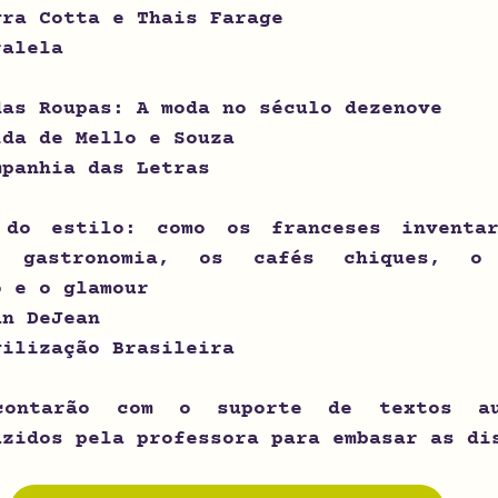
yra Cotta e Thais Farage
ralela
das Roupas: A moda no século dezenove
lda de Mello e Souza
mpanhia das Letras
 do estilo: como os franceses inventa
a gastronomia, os cafés chiques, o 
o e o glamour
an DeJean
vilização Brasileira
contarão com o suporte de 
textos au
azidos pela professora para embasar as di