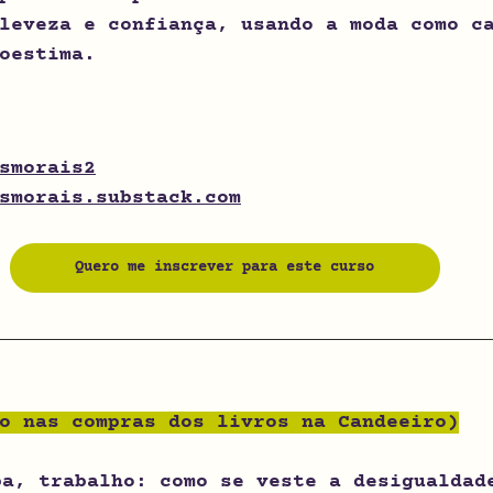
leveza e confiança, usando a moda como c
oestima.
smorais2
smorais.substack.com
Quero me inscrever para este curso
o nas compras dos livros na Candeeiro)
pa, trabalho: como se veste a desigualdad