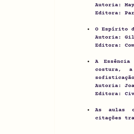
Autoria: Ma
Editora: Pa
O Espírito 
Autoria: Gi
Editora: Co
A Essência
costura, 
sofisticaçã
Autoria: Jo
Editora: 
Ci
As aulas 
citações
 tr