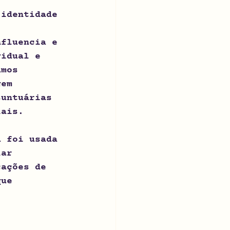
 identidade
nfluencia e 
vidual e 
amos 
gem 
suntuárias 
iais.
a foi usada 
lar 
cações de 
que 
 