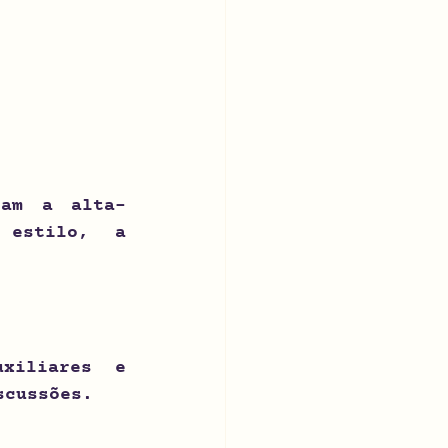
ram a alta-
estilo, a 
xiliares e 
scussões.