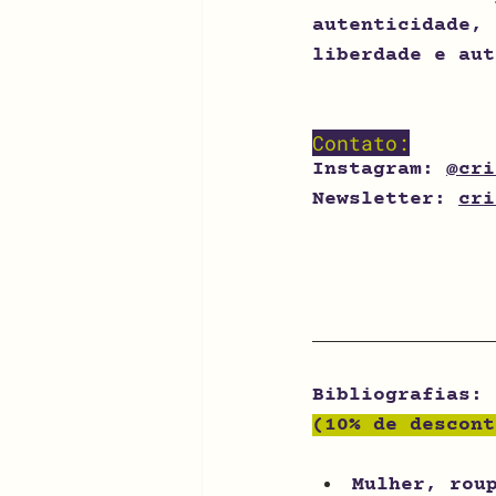
autenticidade, 
liberdade e aut
Contato:
Instagram: 
@cri
Newsletter: 
cri
Bibliografias: 
(10% de descont
Mulher, rou