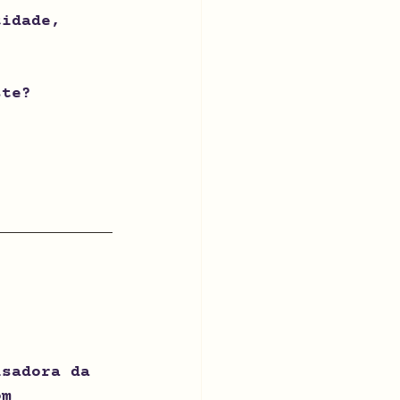
tidade, 
ste?
isadora da 
om 