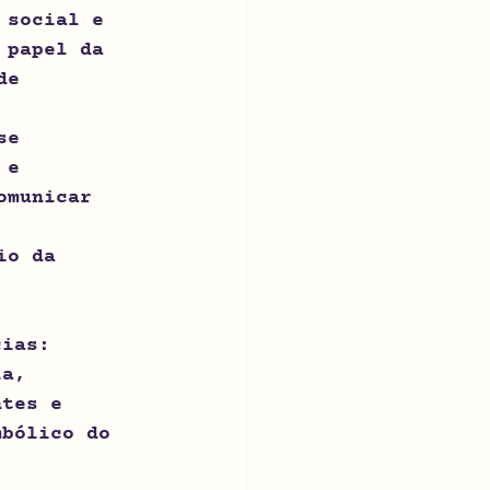
 social e 
 papel da 
de 
se 
 e 
omunicar 
 
io da 
cias: 
ia, 
ntes e 
mbólico do 