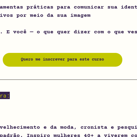
amentas práticas para comunicar sua iden
ivos por meio da sua imagem
. E você — o que quer dizer com o que ve
Quero me inscrever para este curso
ra:
velhecimento e da moda, cronista e pesqu
padrão. Inspiro mulheres 40+ a viverem c