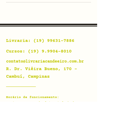
Livraria:
(19) 99631-7886
Cursos:
(19) 9.9904-8010
contato@livrariacandeeiro.com.br
R. Dr. Viêira Bueno, 170 -
Cambuí, Campinas
Horário de funcionamento:
Domingo e Segunda-feira | fechado
Terça-feira a Sexta-feira | das 10h às
19h
Sábado | das 9h às 18h
Fique por dentro,