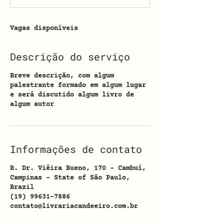
r
r
a
Vagas disponíveis
d
o
Descrição do serviço
Breve descrição, com algum
palestrante formado em algum lugar
e será discutido algum livro de
algum autor
Informações de contato
R. Dr. Viêira Bueno, 170 - Cambuí,
Campinas - State of São Paulo,
Brazil
(19) 99631-7886
contato@livrariacandeeiro.com.br