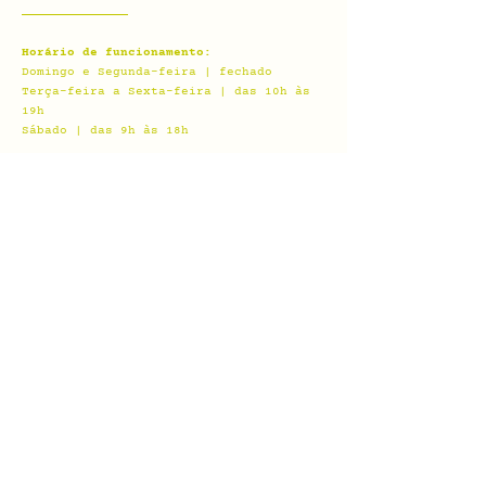
Horário de funcionamento:
Domingo e Segunda-feira | fechado
Terça-feira a Sexta-feira | das 10h às
19h
Sábado | das 9h às 18h
Fique por dentro,
assine nossa newsletter
Inscreva-se
Acesse nossas
redes sociais