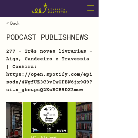
< Back
PODCAST PUBLISHNEWS
277 - Três novas livrarias -
Aigo, Candeeiro e Travessia
| Confira:
https://open.spotify.com/epi
sode/4WgfUZ3C3vIwOFBW6jx9G9?
si=x_gbcupsQ2KwBGB5DX2mow