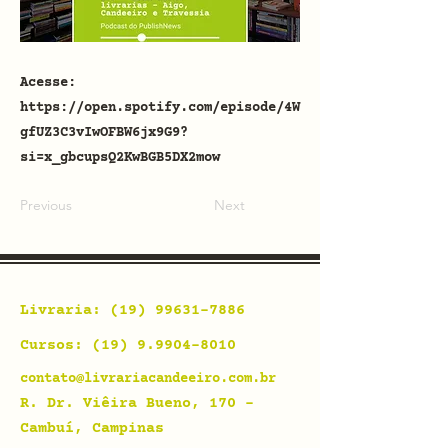
Acesse:
https://open.spotify.com/episode/4W
gfUZ3C3vIwOFBW6jx9G9?
si=x_gbcupsQ2KwBGB5DX2mow
Previous
Next
Livraria:
(19) 99631-7886
Cursos:
(19) 9.9904-8010
contato@livrariacandeeiro.com.br
R. Dr. Viêira Bueno, 170 -
Cambuí, Campinas