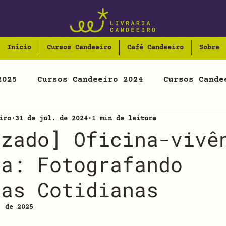
Início
Cursos Candeeiro
Café Candeeiro
Sobre
2025
Cursos Candeeiro 2024
Cursos Cande
iro
31 de jul. de 2024
1 min de leitura
izado] Oficina-vivê
va: Fotografando
ias Cotidianas
. de 2025
N de 5 estrelas.