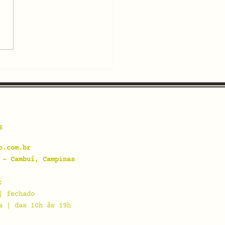
nalizado] Samuel
kett: Primeiras
celadas
6
o.com.br
 - Cambuí, Campinas
:
| fechado
a | das 10h às 19h