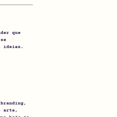
nder que 
 se 
s ideias.
 branding, 
e arte, 