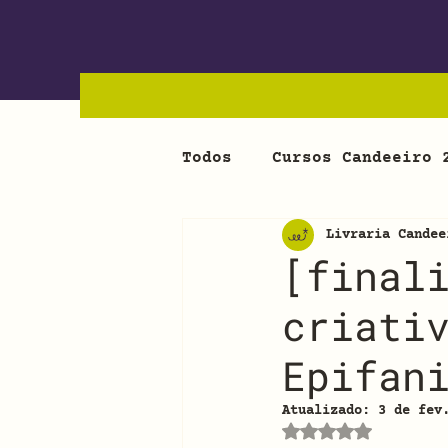
Todos
Cursos Candeeiro 
Livraria Candee
[final
criati
Epifan
Atualizado:
3 de fev
Avaliado com Na