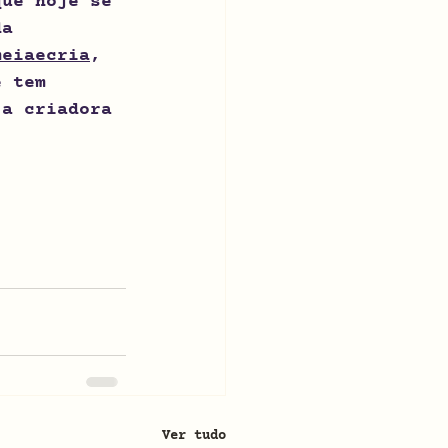
que hoje se 
da 
emeiaecria
, 
e tem 
 a criadora 
Ver tudo