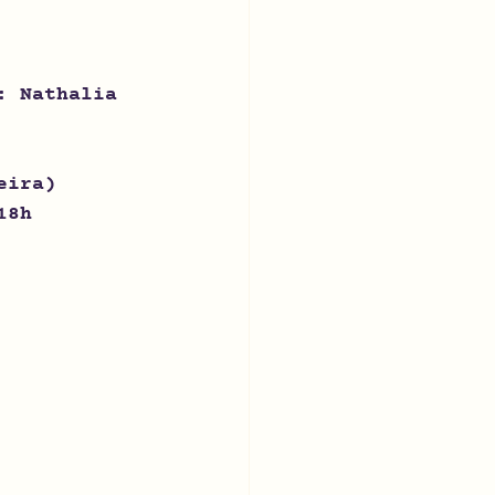
: Nathalia 
eira)
18h