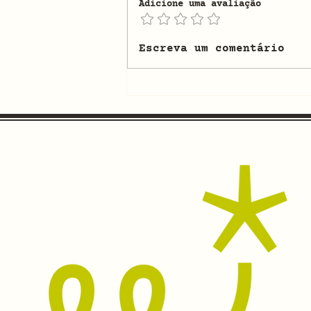
Adicione uma avaliação
[finalizado] Oficina:
Escreva um comentário
Poesia Blackout |
1ªEdição