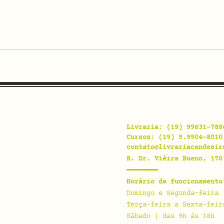
[finalizado] Clarice
[fi
Lispector e Fernando
Bec
Pessoa: escritos que
pin
nos revelam
Livraria: (19) 99631-788
Cursos: (19) 9.9904-8010
contato@livrariacandeeir
R. Dr. Viêira Bueno, 170
Horário de funcionamento
Domingo e Segunda-feira 
Terça-feira a Sexta-feir
Sábado | das 9h às 18h